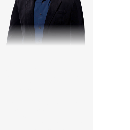
CEO da Marco Corporation, holding
com mais de 16 empresas, entre elas
a MacroBaby, a maior varejista na
área de enxoval de bebês nos
Estados Unidos.
Suas empresas juntas movimentam
milhões por ano e empregam
centenas
de pessoas, Richard então, passou a