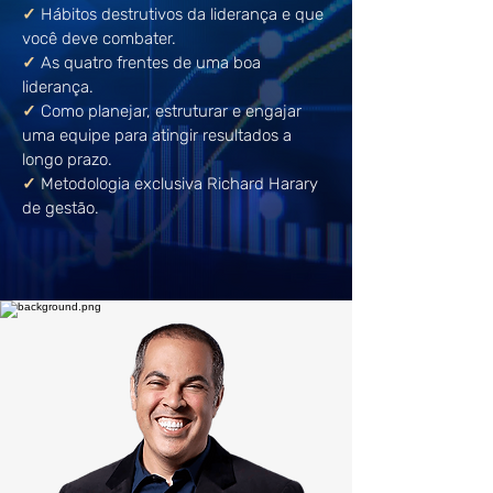
✓
Hábitos destrutivos da liderança e que
você deve combater.
✓
As quatro frentes de uma boa
liderança.
✓
Como planejar, estruturar e engajar
uma equipe para atingir resultados a
longo prazo.
✓
Metodologia exclusiva Richard Harary
de gestão.