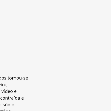
idos tornou-se 
ro, 
 vídeo e 
contraída e 
pisódio 