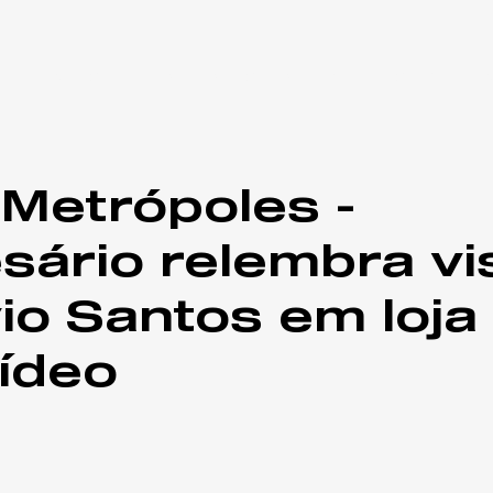
CONSULTORIA
PALESTRA
LIVRO
SOBRE RI
 Metrópoles -
ário relembra vis
vio Santos em loja
ídeo