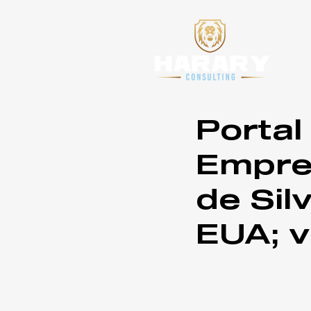
Portal
Empres
de Sil
EUA; v